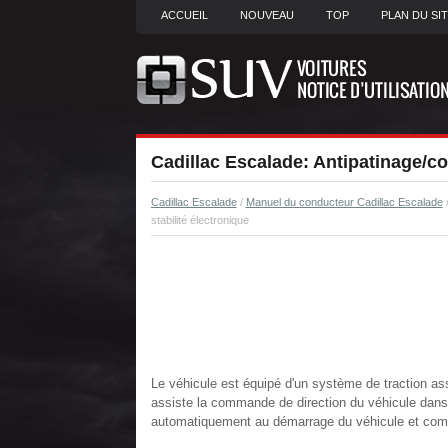
ACCUEIL
NOUVEAU
TOP
PLAN DU SI
Cadillac Escalade: Antipatinage/con
Cadillac Escalade
/
Manuel du conducteur Cadillac Escalade
stabilité électronique
Le véhicule est équipé d'un système de traction asse
assiste la commande de direction du véhicule dans 
automatiquement au démarrage du véhicule et com