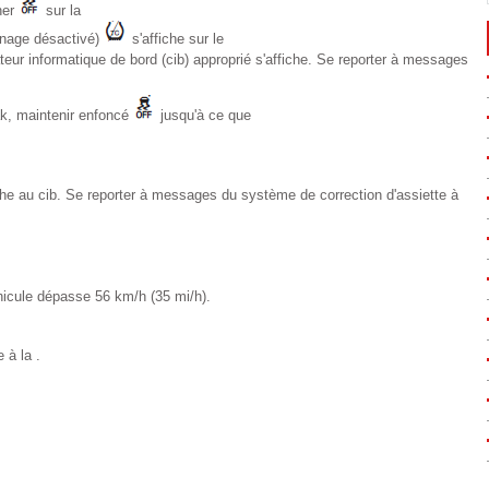
her
sur la
tinage désactivé)
s'affiche sur le
eur informatique de bord (cib) approprié s'affiche. Se reporter à messages
rak, maintenir enfoncé
jusqu'à ce que
che au cib. Se reporter à messages du système de correction d'assiette à
hicule dépasse 56 km/h (35 mi/h).
 à la .