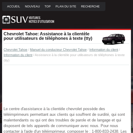
ACCUEIL
NOUVEAU
TOP
PLAN DU SITE
RECHERCHE
Chevrolet Tahoe: Assistance à la clientèle
pour utilisateurs de téléphones à texte (tty)
Chevrolet Tahoe
/
Manuel du conducteur Chevrolet Tahoe
/
Information du client
/
Information du client
/ Assistance à la clientèle pour utilisateurs de téléphones à texte
(tty)
Le centre d'assistance à la clientèle chevrolet possède des
téléimprimeurs permettant aux clients qui souffrent de surdité, qui sont
malentendants ou qui ont des troubles de parole et de langage et qui
disposent de tels appareils de communiquer avec nous. Pour nous
contacter à l'aide d'un téléimprimeur, composer le : 1-800-833-2438. Les