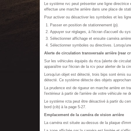
Le système rvc peut présenter une ligne directrice 
effectue une marche arrière dans une place de sta
Pour activer ou désactiver les symboles et les ligne
Passer en position de stationnement (p).
Appuyer sur réglages, à l'écran d'accueil du sy
Sélectionner affichage et ensuite caméra arrière
Sélectionner symboles ou directives. Lorsqu'une 
Alerte de circulation transversale arrière (rear cro
Sur les véhicules équipés du rtca (alerte de circulat
apparaître sur l'écran de la rcv pour alerter de la c
Lorsqu'un objet est détecté, trois bips sont émis sur
détecté. Ce système détecte des objets approchant à
La prudence est de rigueur en marche arrière en tra
l'extérieur à partir de l'arrière de votre véhicule n
Le système rcta peut être désactivé à partir du cent
bord (cib) à la page 5-27.
Emplacement de la caméra de vision arrière
La caméra est située au-dessus de la plaque d'imma
La zone affichée par la caméra est limitée et n'affi