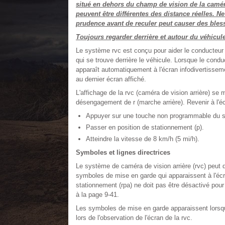
situé en dehors du champ de vision de la camér
peuvent être différentes des distance réelles. N
prudence avant de reculer peut causer des bless
Toujours regarder derrière et autour du véhicule
Le système rvc est conçu pour aider le conducteur
qui se trouve derrière le véhicule. Lorsque le conduc
apparaît automatiquement à l'écran infodivertissemen
au dernier écran affiché.
L'affichage de la rvc (caméra de vision arrière) s
désengagement de r (marche arrière). Revenir à l'é
Appuyer sur une touche non programmable du s
Passer en position de stationnement (p).
Atteindre la vitesse de 8 km/h (5 mi/h).
Symboles et lignes directrices
Le système de caméra de vision arrière (rvc) peut 
symboles de mise en garde qui apparaissent à l'écran
stationnement (rpa) ne doit pas être désactivé pour
à la page 9-41.
Les symboles de mise en garde apparaissent lorsqu'
lors de l'observation de l'écran de la rvc.