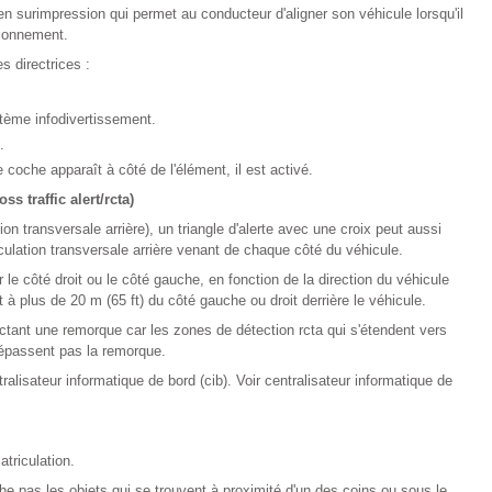
en surimpression qui permet au conducteur d'aligner son véhicule lorsqu'il
tionnement.
s directrices :
stème infodivertissement.
.
coche apparaît à côté de l'élément, il est activé.
ss traffic alert/rcta)
ion transversale arrière), un triangle d'alerte avec une croix peut aussi
irculation transversale arrière venant de chaque côté du véhicule.
 le côté droit ou le côté gauche, en fonction de la direction du véhicule
 plus de 20 m (65 ft) du côté gauche ou droit derrière le véhicule.
ctant une remorque car les zones de détection rcta qui s'étendent vers
e dépassent pas la remorque.
ralisateur informatique de bord (cib). Voir centralisateur informatique de
triculation.
che pas les objets qui se trouvent à proximité d'un des coins ou sous le