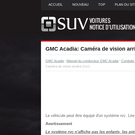
ACCUEIL
NOUVEAU
TOP
PLAN DU SI
GMC Acadia: Caméra de vision arri
GMC Acadia
/
Manuel du conducteur GMC Acadia
/
Conduite 
Caméra de vision arrière (rvc)
Le véhicule peut être équipé d'un système rvc. Lire e
Avertissement
Le système rvc n'affiche pas les enfants, les piét