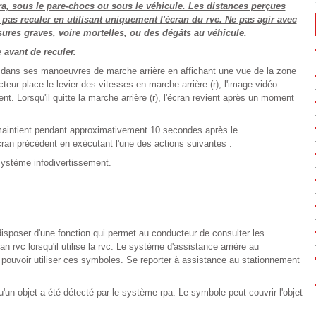
a, sous le pare-chocs ou sous le véhicule. Les distances perçues
e pas reculer en utilisant uniquement l'écran du rvc. Ne pas agir avec
ures graves, voire mortelles, ou des dégâts au véhicule.
 avant de reculer.
 dans ses manoeuvres de marche arrière en affichant une vue de la zone
teur place le levier des vitesses en marche arrière (r), l'image vidéo
t. Lorsqu'il quitte la marche arrière (r), l'écran revient après un moment
e maintient pendant approximativement 10 secondes après le
cran précédent en exécutant l'une des actions suivantes :
ystème infodivertissement.
disposer d'une fonction qui permet au conducteur de consulter les
 rvc lorsqu'il utilise la rvc. Le système d'assistance arrière au
 pouvoir utiliser ces symboles. Se reporter à assistance au stationnement
un objet a été détecté par le système rpa. Le symbole peut couvrir l'objet