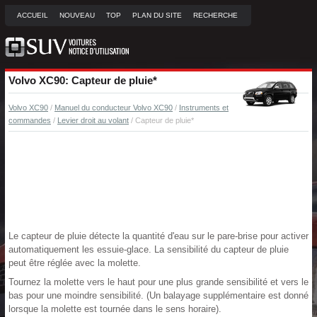
ACCUEIL
NOUVEAU
TOP
PLAN DU SITE
RECHERCHE
Volvo XC90: Capteur de pluie*
Volvo XC90
/
Manuel du conducteur Volvo XC90
/
Instruments et
commandes
/
Levier droit au volant
/ Capteur de pluie*
Le capteur de pluie détecte la quantité d'eau sur le pare-brise pour activer
automatiquement les essuie-glace. La sensibilité du capteur de pluie
peut être réglée avec la molette.
Tournez la molette vers le haut pour une plus grande sensibilité et vers le
bas pour une moindre sensibilité. (Un balayage supplémentaire est donné
lorsque la molette est tournée dans le sens horaire).