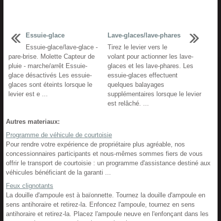
Essuie-glace
Lave-glaces/lave-phares
Essuie-glace/lave-glace -
Tirez le levier vers le
pare-brise. Molette Capteur de
volant pour actionner les lave-
pluie - marche/arrêt Essuie-
glaces et les lave-phares. Les
glace désactivés Les essuie-
essuie-glaces effectuent
glaces sont éteints lorsque le
quelques balayages
levier est e ...
supplémentaires lorsque le levier
est relâché. ...
Autres materiaux:
Programme de véhicule de courtoisie
Pour rendre votre expérience de propriétaire plus agréable, nos
concessionnaires participants et nous-mêmes sommes fiers de vous
offrir le transport de courtoisie : un programme d'assistance destiné aux
véhicules bénéficiant de la garanti ...
Feux clignotants
La douille d'ampoule est à baïonnette. Tournez la douille d'ampoule en
sens antihoraire et retirez-la. Enfoncez l'ampoule, tournez en sens
antihoraire et retirez-la. Placez l'ampoule neuve en l'enfonçant dans les