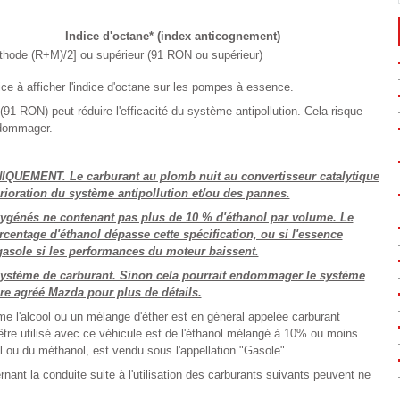
Indice d'octane* (index anticognement)
thode (R+M)/2] ou supérieur (91 RON ou supérieur)
vice à afficher l'indice d'octane sur les pompes à essence.
(91 RON) peut réduire l'efficacité du système antipollution. Cela risque
ndommager.
MENT. Le carburant au plomb nuit au convertisseur catalytique
rioration du système antipollution et/ou des pannes.
oxygénés ne contenant pas plus de 10 % d'éthanol par volume. Le
entage d'éthanol dépasse cette spécification, ou si l'essence
 gasole si les performances du moteur baissent.
 système de carburant. Sinon cela pourrait endommager le système
re agréé Mazda pour plus de détails.
l'alcool ou un mélange d'éther est en général appelée carburant
e utilisé avec ce véhicule est de l'éthanol mélangé à 10% ou moins.
l ou du méthanol, est vendu sous l'appellation "Gasole".
nt la conduite suite à l'utilisation des carburants suivants peuvent ne