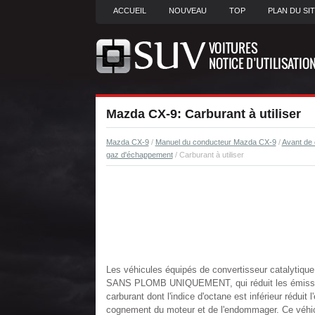
ACCUEIL
NOUVEAU
TOP
PLAN DU SI
Mazda CX-9: Carburant à utiliser
Mazda CX-9
/
Manuel du conducteur Mazda CX-9
/
Avant de 
gaz d'échappement
/ Carburant à utiliser
Les véhicules équipés de convertisseur catalytiq
SANS PLOMB UNIQUEMENT, qui réduit les émission
carburant dont l'indice d'octane est inférieur réduit 
cognement du moteur et de l'endommager. Ce véhic