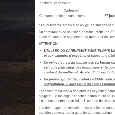
le tableau ci-dessous.
Carburant
Carburant ordinaire sans plomb
87 [mé
* La loi fédérale américaine oblige les stations-ser
Du carburant avec un indice d'octane inférieur à 87 
aussi de causer le cognement du moteur et de l'e
ATTENTION
UTILISER DU CARBURANT SANS PLOMB UNIQUE
et aux capteurs d'oxygène, et cause une dété
Ce véhicule ne peut utiliser des carburant 
véhicule peut subir des dommages si le pourc
contient du méthanol. Arrêter d'utiliser tout
Ne jamais ajouter de produits additifs pour
antipollution. S'adresser à un concessionnai
L'essence mélangée à des produits oxygénés comme 
oxygéné. Le mélange d'essence commun qui peut êtr
L'essence contenant de l'alcool, comme de l'éthano
Les dommages au véhicule et les problèmes concerna
pas être couverts par la garantie du manufacturier.