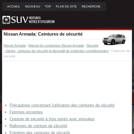
ACCUEIL
NOUVEAU
TOP
PLAN DU SITE
RECHERCHE
Nissan Armada: Ceintures de sécurité
Nissan Armada
/
Manuel du conducteur Nissan Armada
/
Sécurité
- Sièges, ceintures de sécurité et dispositif de protection complémentaire
/ Ceintures de
sécurité
Précautions concernant l'utilisation des ceintures de sécurité
Femmes enceintes
Ceinture de sécurité à trois points avec enrouleur
Rallonges de ceinture de sécurité
Entretien des ceintures de sécurité