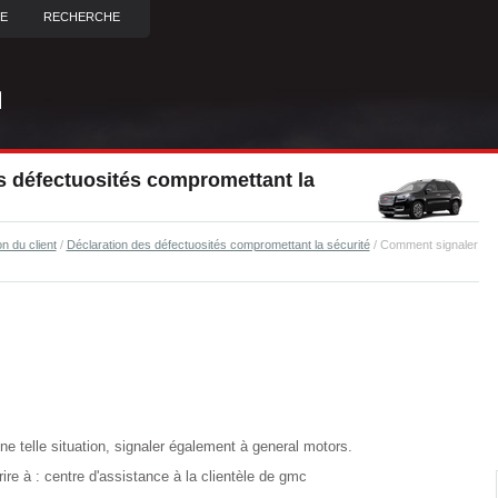
TE
RECHERCHE
 défectuosités compromettant la
n du client
/
Déclaration des défectuosités compromettant la sécurité
/ Comment signaler
une telle situation, signaler également à general motors.
re à : centre d'assistance à la clientèle de gmc