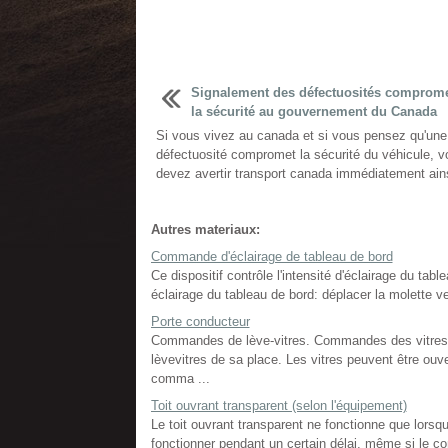
Signalement des défectuosités comprome
la sécurité au gouvernement du Canada
Si vous vivez au canada et si vous pensez qu'une
défectuosité compromet la sécurité du véhicule, v
devez avertir transport canada immédiatement ainsi
Autres materiaux:
Commande d'éclairage de tableau de bord
Ce dispositif contrôle l'intensité d'éclairage du ta
éclairage du tableau de bord: déplacer la molette ver
Porte conducteur
Commandes de lève-vitres. Commandes des vitres 
lèvevitres de sa place. Les vitres peuvent être ou
comma ...
Toit ouvrant transparent (selon l'équipement)
Le toit ouvrant transparent ne fonctionne que lorsqu
fonctionner pendant un certain délai, même si le c