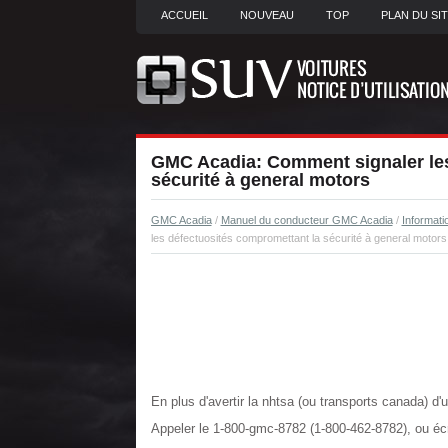
ACCUEIL
NOUVEAU
TOP
PLAN DU SI
GMC Acadia: Comment signaler les
sécurité à general motors
GMC Acadia
/
Manuel du conducteur GMC Acadia
/
Informatio
les défectuosités compromettant la sécurité à general motors
En plus d'avertir la nhtsa (ou transports canada) d'
Appeler le 1-800-gmc-8782 (1-800-462-8782), ou écri