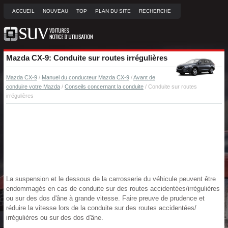
ACCUEIL
NOUVEAU
TOP
PLAN DU SITE
RECHERCHE
Mazda CX-9: Conduite sur routes irrégulières
Mazda CX-9
/
Manuel du conducteur Mazda CX-9
/
Avant de
conduire votre Mazda
/
Conseils concernant la conduite
/ Conduite sur routes
irrégulières
La suspension et le dessous de la carrosserie du véhicule peuvent être
endommagés en cas de conduite sur des routes accidentées/irrégulières
ou sur des dos d'âne à grande vitesse. Faire preuve de prudence et
réduire la vitesse lors de la conduite sur des routes accidentées/
irrégulières ou sur des dos d'âne.