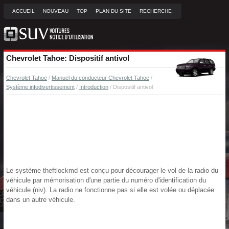
ACCUEIL
NOUVEAU
TOP
PLAN DU SITE
RECHERCHE
Chevrolet Tahoe: Dispositif antivol
Chevrolet Tahoe
/
Manuel du conducteur Chevrolet Tahoe
/
Système infodivertissement
/
Introduction
/ Dispositif antivol
Le système theftlockmd est conçu pour décourager le vol de la radio du
véhicule par mémorisation d'une partie du numéro d'identification du
véhicule (niv). La radio ne fonctionne pas si elle est volée ou déplacée
dans un autre véhicule.