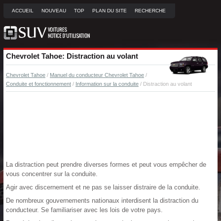
ACCUEIL
NOUVEAU
TOP
PLAN DU SITE
RECHERCHE
Chevrolet Tahoe: Distraction au volant
Chevrolet Tahoe
/
Manuel du conducteur Chevrolet Tahoe
/
Conduite et fonctionnement
/
Information sur la conduite
/ Distraction au volant
La distraction peut prendre diverses formes et peut vous empêcher de
vous concentrer sur la conduite.
Agir avec discernement et ne pas se laisser distraire de la conduite.
De nombreux gouvernements nationaux interdisent la distraction du
conducteur. Se familiariser avec les lois de votre pays.