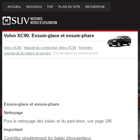
ACCUEIL
NOUVEAU
TOP
PLAN DU SITE
RECHERCHE
Volvo XC90: Essuie-glace et essuie-phare
Volvo XC90
/
Manuel du conducteur Volvo XC90
/
Entretien
courant de la voiture et service
/ Essuie-glace et essuie-phare
Essuie-glace et essuie-phare
Nettoyage
Pour le nettoyage des balais et du pare-brise, voir page 196.
Important
Contrôlez régulièrement les balais d'essuieglace.