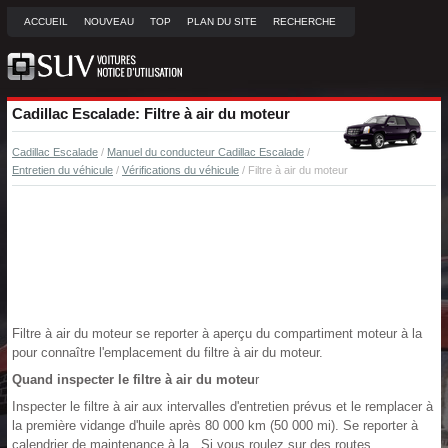
ACCUEIL
NOUVEAU
TOP
PLAN DU SITE
RECHERCHE
Cadillac Escalade: Filtre à air du moteur
Cadillac Escalade
/
Manuel du conducteur Cadillac Escalade
/
Entretien du véhicule
/
Vérifications du véhicule
/ Filtre à air du moteur
Filtre à air du moteur se reporter à aperçu du compartiment moteur à la
pour connaître l'emplacement du filtre à air du moteur.
Quand inspecter le filtre à air du moteu
r
Inspecter le filtre à air aux intervalles d'entretien prévus et le remplacer à
la première vidange d'huile après 80 000 km (50 000 mi). Se reporter à
calendrier de maintenance à la . Si vous roulez sur des routes