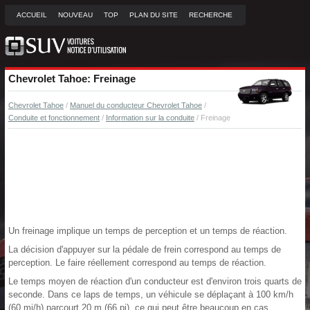
ACCUEIL
NOUVEAU
TOP
PLAN DU SITE
RECHERCHE
Chevrolet Tahoe: Freinage
Chevrolet Tahoe
/
Manuel du conducteur Chevrolet Tahoe
/
Conduite et fonctionnement
/
Information sur la conduite
/ Freinage
Un freinage implique un temps de perception et un temps de réaction.
La décision d'appuyer sur la pédale de frein correspond au temps de
perception. Le faire réellement correspond au temps de réaction.
Le temps moyen de réaction d'un conducteur est d'environ trois quarts de
seconde. Dans ce laps de temps, un véhicule se déplaçant à 100 km/h
(60 mi/h) parcourt 20 m (66 pi), ce qui peut être beaucoup en cas