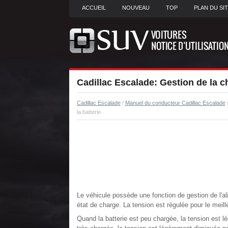
ACCUEIL
NOUVEAU
TOP
PLAN DU SI
Cadillac Escalade: Gestion de la ch
Cadillac Escalade
/
Manuel du conducteur Cadillac Escalade
la batterie
Le véhicule possède une fonction de gestion de l'al
état de charge. La tension est régulée pour le meill
Quand la batterie est peu chargée, la tension est 