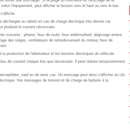
r éviter une surcharge. Si la jauge du voltmètre ou l'affichage de la
 selon l'équipement, peut afficher la tension vers le haut ou vers le bas.
s'affiche.
e déchargée au ralenti en cas de charge électrique très élevée car
our produire le courant nécessaire.
ts suivants : phares, feux de route, feux antibrouillard, dégivrage arrière,
ffage des sièges, ventilateurs de refroidissement du moteur, feux de
rant.
la production de l'alternateur et les besoins électriques du véhicule.
 plus de courant chaque fois que nécessaire. Il peut réduire temporairement
rceptibles, sauf en de rares cas. Un message peut alors s'afficher au cib
ectrique. Voir messages de tension et de charge de batterie à la .