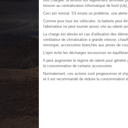
très chargée, la tension est légèrement diminuée pou
tension au centralisateur informatique de bord (cib),
Ceci est normal. S'il existe un problème, une alerte 
Comme pour tous les véhicules, la batterie peut êtr
l'alternateur ne peut tourner assez vite au ralenti p
La charge est élevée en cas d'utilisation des élémen
ventilateur de climatisation à grande vitesse, chau
remorque, accessoires branchés aux prises de cou
L'epm évite les décharges excessives en équilibrant 
Il peut augmenter le régime de ralenti pour générer
la consommation de certains accessoires.
Normalement, ces actions sont progressives et impe
et il est recommandé de réduire la consommation él