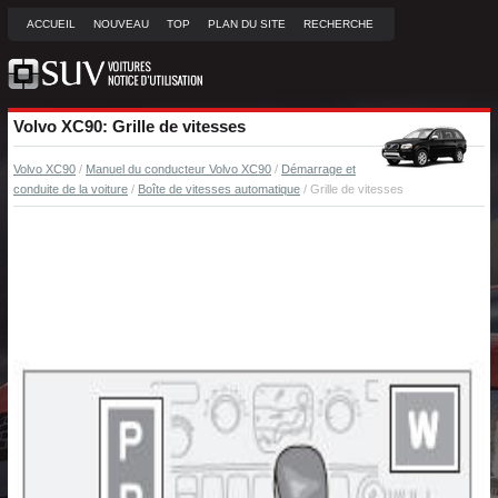
ACCUEIL
NOUVEAU
TOP
PLAN DU SITE
RECHERCHE
Volvo XC90: Grille de vitesses
Volvo XC90
/
Manuel du conducteur Volvo XC90
/
Démarrage et
conduite de la voiture
/
Boîte de vitesses automatique
/ Grille de vitesses