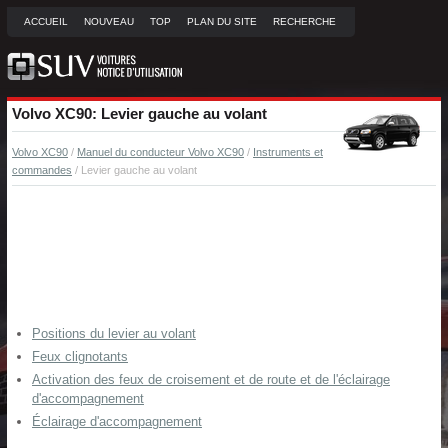
ACCUEIL
NOUVEAU
TOP
PLAN DU SITE
RECHERCHE
Volvo XC90: Levier gauche au volant
Volvo XC90
/
Manuel du conducteur Volvo XC90
/
Instruments et
commandes
/ Levier gauche au volant
Positions du levier au volant
Feux clignotants
Activation des feux de croisement et de route et de l'éclairage
d'accompagnement
Éclairage d'accompagnement