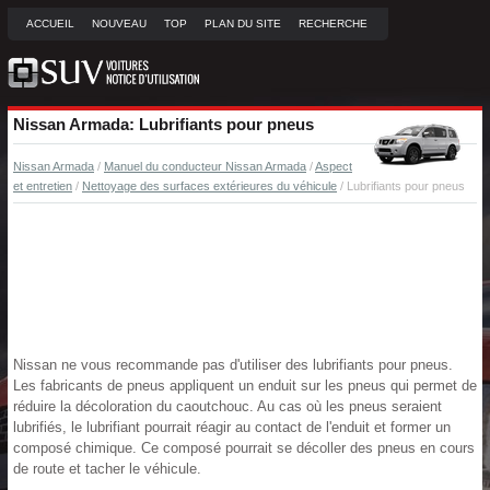
ACCUEIL
NOUVEAU
TOP
PLAN DU SITE
RECHERCHE
Nissan Armada: Lubrifiants pour pneus
Nissan Armada
/
Manuel du conducteur Nissan Armada
/
Aspect
et entretien
/
Nettoyage des surfaces extérieures du véhicule
/ Lubrifiants pour pneus
Nissan ne vous recommande pas d'utiliser des lubrifiants pour pneus.
Les fabricants de pneus appliquent un enduit sur les pneus qui permet de
réduire la décoloration du caoutchouc. Au cas où les pneus seraient
lubrifiés, le lubrifiant pourrait réagir au contact de l'enduit et former un
composé chimique. Ce composé pourrait se décoller des pneus en cours
de route et tacher le véhicule.