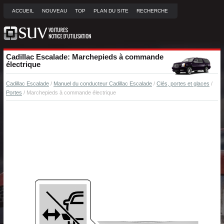
ACCUEIL
NOUVEAU
TOP
PLAN DU SITE
RECHERCHE
Cadillac Escalade: Marchepieds à commande
électrique
Cadillac Escalade
/
Manuel du conducteur Cadillac Escalade
/
Clés, portes et glaces
/
Portes
/ Marchepieds à commande électrique