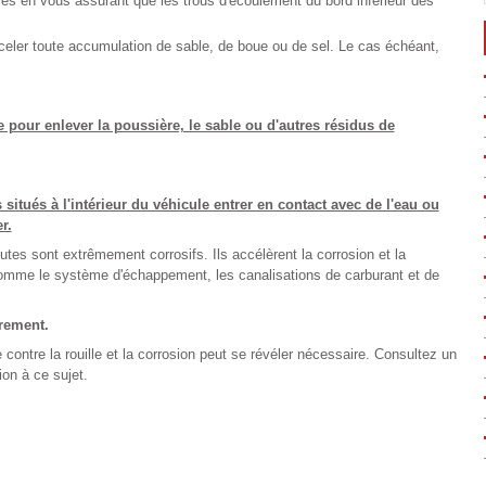
res en vous assurant que les trous d'écoulement du bord inférieur des
celer toute accumulation de sable, de boue ou de sel. Le cas échéant,
pour enlever la poussière, le sable ou d'autres résidus de
itués à l'intérieur du véhicule entrer en contact avec de l'eau ou
r.
utes sont extrêmement corrosifs. Ils accélèrent la corrosion et la
mme le système d'échappement, les canalisations de carburant et de
èrement.
 contre la rouille et la corrosion peut se révéler nécessaire. Consultez un
ion à ce sujet.