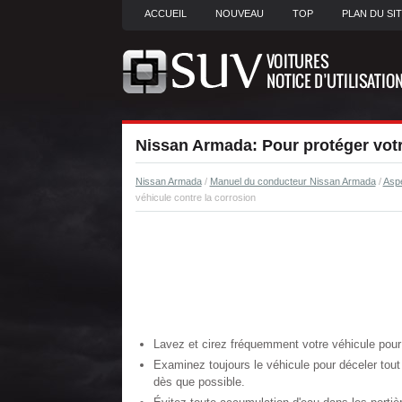
ACCUEIL
NOUVEAU
TOP
PLAN DU SI
Nissan Armada: Pour protéger votr
Nissan Armada
/
Manuel du conducteur Nissan Armada
/
Aspe
véhicule contre la corrosion
Lavez et cirez fréquemment votre véhicule pour 
Examinez toujours le véhicule pour déceler tout
dès que possible.