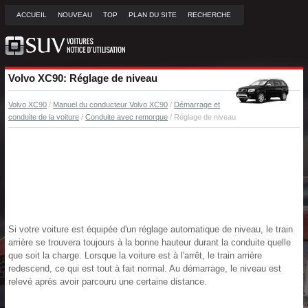
ACCUEIL
NOUVEAU
TOP
PLAN DU SITE
RECHERCHE
Volvo XC90: Réglage de niveau
Volvo XC90
/
Manuel du conducteur Volvo XC90
/
Démarrage et
conduite de la voiture
/
Conduite avec remorque
/ Réglage de niveau
Si votre voiture est équipée d'un réglage automatique de niveau, le train
arrière se trouvera toujours à la bonne hauteur durant la conduite quelle
que soit la charge. Lorsque la voiture est à l'arrêt, le train arrière
redescend, ce qui est tout à fait normal. Au démarrage, le niveau est
relevé après avoir parcouru une certaine distance.