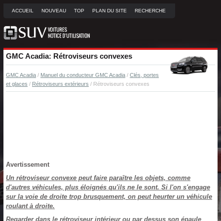
ACCUEIL
NOUVEAU
TOP
PLAN DU SITE
RECHERCHE
GMC Acadia: Rétroviseurs convexes
GMC Acadia
/
Manuel du conducteur GMC Acadia
/
Clés, portes
et glaces
/
Rétroviseurs extérieurs
/ Rétroviseurs convexes
Avertissement
Un rétroviseur convexe peut faire paraître les objets, comme
d'autres véhicules, plus éloignés qu'ils ne le sont. Si l'on s'engage
sur la voie de droite trop brusquement, on peut heurter un véhicule
roulant à droite.
Regarder dans le rétroviseur intérieur ou par dessus son épaule