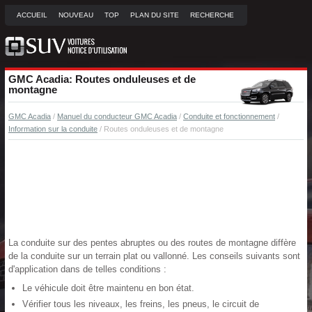
ACCUEIL
NOUVEAU
TOP
PLAN DU SITE
RECHERCHE
GMC Acadia: Routes onduleuses et de
montagne
GMC Acadia
/
Manuel du conducteur GMC Acadia
/
Conduite et fonctionnement
/
Information sur la conduite
/ Routes onduleuses et de montagne
La conduite sur des pentes abruptes ou des routes de montagne diffère
de la conduite sur un terrain plat ou vallonné. Les conseils suivants sont
d'application dans de telles conditions :
Le véhicule doit être maintenu en bon état.
Vérifier tous les niveaux, les freins, les pneus, le circuit de