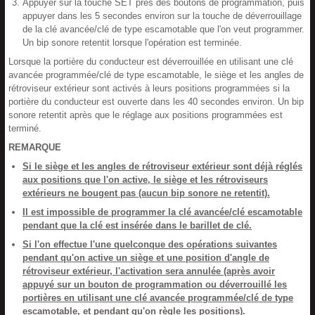
Appuyer sur la touche SET près des boutons de programmation, puis
appuyer dans les 5 secondes environ sur la touche de déverrouillage
de la clé avancée/clé de type escamotable que l'on veut programmer.
Un bip sonore retentit lorsque l'opération est terminée.
Lorsque la portière du conducteur est déverrouillée en utilisant une clé
avancée programmée/clé de type escamotable, le siège et les angles de
rétroviseur extérieur sont activés à leurs positions programmées si la
portière du conducteur est ouverte dans les 40 secondes environ. Un bip
sonore retentit après que le réglage aux positions programmées est
terminé.
REMARQUE
Si le siège et les angles de rétroviseur extérieur sont déjà réglés
aux positions que l'on active, le siège et les rétroviseurs
extérieurs ne bougent pas (aucun bip sonore ne retentit).
Il est impossible de programmer la clé avancée/clé escamotable
pendant que la clé est insérée dans le barillet de clé.
Si l'on effectue l'une quelconque des opérations suivantes
pendant qu'on active un siège et une position d'angle de
rétroviseur extérieur, l'activation sera annulée (après avoir
appuyé sur un bouton de programmation ou déverrouillé les
portières en utilisant une clé avancée programmée/clé de type
escamotable, et pendant qu'on règle les positions).