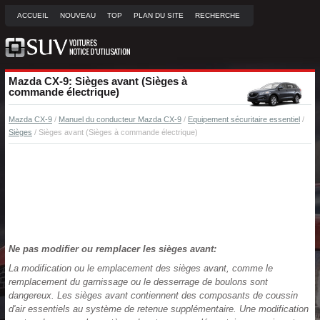
ACCUEIL
NOUVEAU
TOP
PLAN DU SITE
RECHERCHE
Mazda CX-9: Sièges avant (Sièges à
commande électrique)
Mazda CX-9
/
Manuel du conducteur Mazda CX-9
/
Equipement sécuritaire essentiel
/
Sièges
/ Sièges avant (Sièges à commande électrique)
N
e pas modifier ou remplacer les sièges avant:
La modification ou le emplacement des sièges avant, comme le
remplacement du garnissage ou le desserrage de boulons sont
dangereux. Les sièges avant contiennent des composants de coussin
d'air essentiels au système de retenue supplémentaire. Une modification