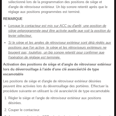
sélectionné lors de la programmation des positions de siège et
d'angle de rétroviseur extérieur. Un bip sonore retentit après que le
réglage aux positions programmées est terminé.
REMARQUE
Lorsque le contacteur est mis sur ACC ou d'arrêt, une position de
siège préprogrammée peut être activée quelle que soit la position du
levier sélecteur.
Si le siège et les angles de rétroviseur extérieur sont déjà réglés aux
positions que l'on active, le siège et les rétroviseurs extérieurs ne
bougent pas; toutefois, un bip sonore retentit pour confirmer que
l'opération de réglage est terminée.
Activation des positions de siège et d'angle de rétroviseur extérieur
lors du déverrouillage à l'aide d'une clé avancée/clé de type
escamotable
Les positions de siège et d'angle de rétroviseur extérieur désirées
peuvent être activées lors du déverrouillage des portières. Effectuer la
procédure suivante en utilisant la clé avancée/clé de type escamotable.
Régler le siège et l'angle de rétroviseur extérieur aux positions
désirées.
Couper le contacteur.