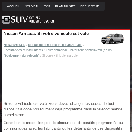
ACCUEIL
NOUVEAU
TOP
PLAN DU SITE
RECHERCHE
Nissan Armada: Si votre véhicule est volé
Nissan Armada
/
Manuel du conducteur Nissan Armada
/
Commandes et instruments
/
Télécommande universelle homelinkmd (selon
l'équipement du véhicule)
/ Si votre véhicule est volé
Si votre véhicule est volé, vous devez changer les codes de tout
dispositif à code non tournant déjà programmé dans la télécommande
homelinkmd.
Consultez le mode d'emploi de chacun des dispositifs programmés ou
communiquez avec les fabricants ou les détaillants de ces dispositifs