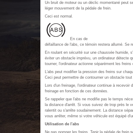
Un bruit de moteur ou un déclic momentané peut se 
léger mouvement de la pédale de frein.
Ceci est normal.
En cas de
défaillance de l'abs, ce témoin restera allumé. Se 
En roulant en sécurité sur une chaussée humide, s'i
éviter un obstacle imprévu, un ordinateur détecte qu
tourner, l'ordinateur actionne séparément les freins
L'abs peut modifier la pression des freins sur chaque
Ceci peut permettre de contourner un obstacle tout e
Lors d'un freinage, l'ordinateur continue à recevoir 
freinage en fonction de ces données.
Se rappeler que l'abs ne modifie pas le temps néces
la distance d'arrêt. Si vous suivez de trop près le 
ralentit ou s'arrête soudainement. La distance sépa
vous arrêter, même si votre véhicule est équipé d'u
Utilisation de l'abs
Ne pas pomper les freins. Tenir la pédale de frein so