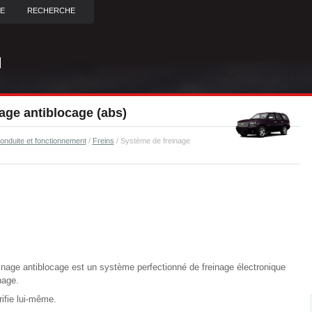
TE
RECHERCHE
age antiblocage (abs)
onduite et fonctionnement
/
Freins
/ Système de freinage
inage antiblocage est un système perfectionné de freinage électronique
nage.
ifie lui-même.