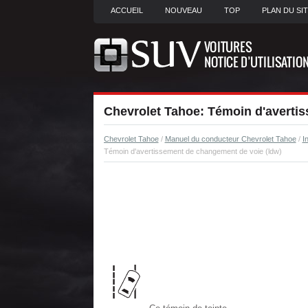
ACCUEIL
NOUVEAU
TOP
PLAN DU SI
Chevrolet Tahoe: Témoin d'averti
Chevrolet Tahoe
/
Manuel du conducteur Chevrolet Tahoe
/
I
Témoin d'avertissement de changement de voie (ldw)