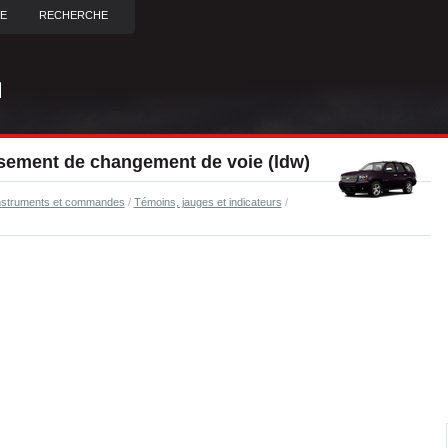
TE
RECHERCHE
ssement de changement de voie (ldw)
nstruments et commandes
/
Témoins, jauges et indicateurs
/