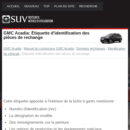
ACCUEIL
NOUVEAU
TOP
PLAN DU SITE
RECHERCHE
GMC Acadia: Étiquette d'identification des
pièces de rechange
GMC Acadia
/
Manuel du conducteur GMC Acadia
/
Données techniques
/
Identification
du véhicule
/ Étiquette d'identification des pièces de rechange
Cette étiquette apposée à l'intérieur de la boîte à gants mentionne :
Numéro d'identification (niv) :
La désignation du modèle.
Des renseignements sur la peinture.
Les options de production et les équipements spéciaux.