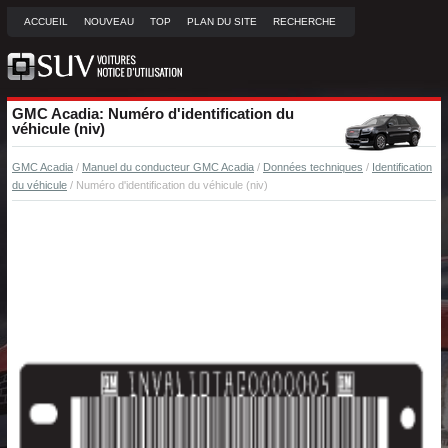
ACCUEIL
NOUVEAU
TOP
PLAN DU SITE
RECHERCHE
GMC Acadia: Numéro d'identification du
véhicule (niv)
GMC Acadia
/
Manuel du conducteur GMC Acadia
/
Données techniques
/
Identification
du véhicule
/ Numéro d'identification du véhicule (niv)