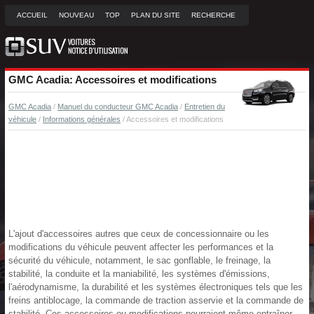
ACCUEIL
NOUVEAU
TOP
PLAN DU SITE
RECHERCHE
GMC Acadia: Accessoires et modifications
GMC Acadia
/
Manuel du conducteur GMC Acadia
/
Entretien du
véhicule
/
Informations générales
/ Accessoires et modifications
L'ajout d'accessoires autres que ceux de concessionnaire ou les
modifications du véhicule peuvent affecter les performances et la
sécurité du véhicule, notamment, le sac gonflable, le freinage, la
stabilité, la conduite et la maniabilité, les systèmes d'émissions,
l'aérodynamisme, la durabilité et les systèmes électroniques tels que les
freins antiblocage, la commande de traction asservie et la commande de
stabilité. Ces accessoires ou modifications pourraient même entraîner