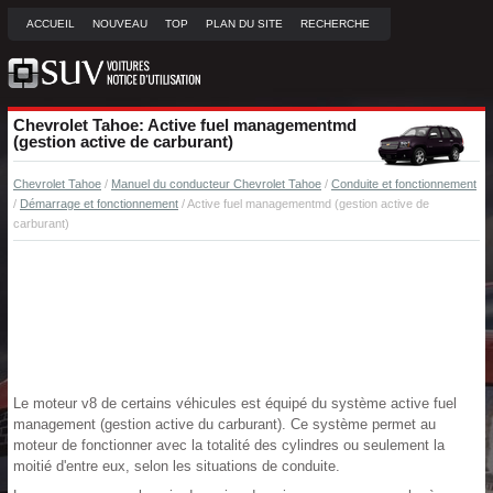
ACCUEIL
NOUVEAU
TOP
PLAN DU SITE
RECHERCHE
Chevrolet Tahoe: Active fuel managementmd
(gestion active de carburant)
Chevrolet Tahoe
/
Manuel du conducteur Chevrolet Tahoe
/
Conduite et fonctionnement
/
Démarrage et fonctionnement
/ Active fuel managementmd (gestion active de
carburant)
Le moteur v8 de certains véhicules est équipé du système active fuel
management (gestion active du carburant). Ce système permet au
moteur de fonctionner avec la totalité des cylindres ou seulement la
moitié d'entre eux, selon les situations de conduite.