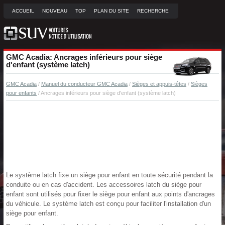
ACCUEIL
NOUVEAU
TOP
PLAN DU SITE
RECHERCHE
GMC Acadia: Ancrages inférieurs pour siège
d'enfant (système latch)
GMC Acadia
/
Manuel du conducteur GMC Acadia
/
Sièges et appuis-têtes
/
Sièges
pour enfants
/ Ancrages inférieurs pour siège d'enfant (système latch)
Le système latch fixe un siège pour enfant en toute sécurité pendant la
conduite ou en cas d'accident. Les accessoires latch du siège pour
enfant sont utilisés pour fixer le siège pour enfant aux points d'ancrages
du véhicule. Le système latch est conçu pour faciliter l'installation d'un
siège pour enfant.