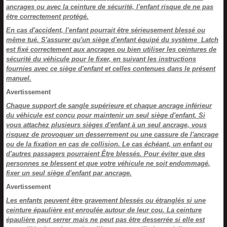
ancrages ou avec la ceinture de sécurité, l'enfant risque de ne pas
être correctement protégé.
En cas d'accident, l'enfant pourrait être sérieusement blessé ou
même tué. S'assurer qu'un siège d'enfant équipé du système Latch
est fixé correctement aux ancrages ou bien utiliser les ceintures de
sécurité du véhicule pour le fixer, en suivant les instructions
fournies avec ce siège d'enfant et celles contenues dans le présent
manuel.
Avertissement
Chaque support de sangle supérieure et chaque ancrage inférieur
du véhicule est conçu pour maintenir un seul siège d'enfant. Si
vous attachez plusieurs sièges d'enfant à un seul ancrage, vous
risquez de provoquer un desserrement ou une cassure de l'ancrage
ou de la fixation en cas de collision. Le cas échéant, un enfant ou
d'autres passagers pourraient Être blessés. Pour éviter que des
personnes se blessent et que votre véhicule ne soit endommagé,
fixer un seul siège d'enfant par ancrage.
Avertissement
Les enfants peuvent être gravement blessés ou étranglés si une
ceinture épaulière est enroulée autour de leur cou. La ceinture
épaulière peut serrer mais ne peut pas être desserrée si elle est