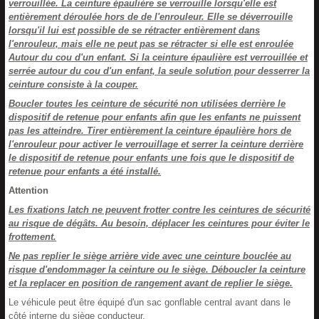
verrouillée. La ceinture épaulière se verrouille lorsqu'elle est
entièrement déroulée hors de de l'enrouleur. Elle se déverrouille
lorsqu'il lui est possible de se rétracter entièrement dans
l'enrouleur, mais elle ne peut pas se rétracter si elle est enroulée
Autour du cou d'un enfant. Si la ceinture épaulière est verrouillée et
serrée autour du cou d'un enfant, la seule solution pour desserrer la
ceinture consiste à la couper.
Boucler toutes les ceinture de sécurité non utilisées derrière le
dispositif de retenue pour enfants afin que les enfants ne puissent
pas les atteindre. Tirer entièrement la ceinture épaulière hors de
l'enrouleur pour activer le verrouillage et serrer la ceinture derrière
le dispositif de retenue pour enfants une fois que le dispositif de
retenue pour enfants a été installé.
Attention
Les fixations latch ne peuvent frotter contre les ceintures de sécurité
au risque de dégâts. Au besoin, déplacer les ceintures pour éviter le
frottement.
Ne pas replier le siège arrière vide avec une ceinture bouclée au
risque d'endommager la ceinture ou le siège. Déboucler la ceinture
et la replacer en position de rangement avant de replier le siège.
Le véhicule peut être équipé d'un sac gonflable central avant dans le
côté interne du siège conducteur.