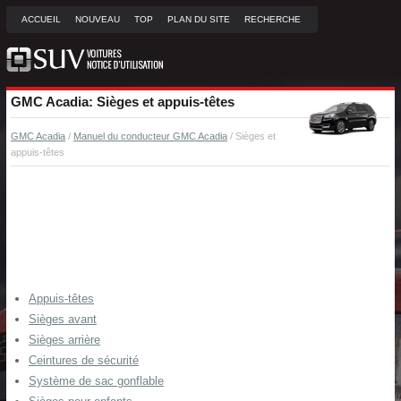
ACCUEIL
NOUVEAU
TOP
PLAN DU SITE
RECHERCHE
GMC Acadia: Sièges et appuis-têtes
GMC Acadia
/
Manuel du conducteur GMC Acadia
/ Sièges et
appuis-têtes
Appuis-têtes
Sièges avant
Sièges arrière
Ceintures de sécurité
Système de sac gonflable