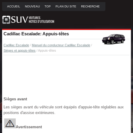
ACCUEIL
NOUVEAU
TOP
PLAN DU SITE
RECHERCHE
Cadillac Escalade: Appuis-têtes
Cadillac Escalade
/
Manuel du conducteur Cadillac Escalade
/
Sièges et appuis-têtes
/ Appuis-têtes
Sièges avant
Les sièges avant du véhicule sont équipés d'appuie-tête réglables aux
positions d'assise extérieures.
Avertissement