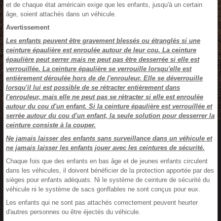
et de chaque état américain exige que les enfants, jusqu'à un certain
âge, soient attachés dans un véhicule.
Avertissement
Les enfants peuvent être gravement blessés ou étranglés si une
ceinture épaulière est enroulée autour de leur cou. La ceinture
épaulière peut serrer mais ne peut pas être desserrée si elle est
verrouillée. La ceinture épaulière se verrouille lorsqu'elle est
entièrement déroulée hors de de l'enrouleur. Elle se déverrouille
lorsqu'il lui est possible de se rétracter entièrement dans
l'enrouleur, mais elle ne peut pas se rétracter si elle est enroulée
autour du cou d'un enfant. Si la ceinture épaulière est verrouillée et
serrée autour du cou d'un enfant, la seule solution pour desserrer la
ceinture consiste à la couper.
Ne jamais laisser des enfants sans surveillance dans un véhicule et
ne jamais laisser les enfants jouer avec les ceintures de sécurité.
Chaque fois que des enfants en bas âge et de jeunes enfants circulent
dans les véhicules, il doivent bénéficier de la protection apportée par des
sièges pour enfants adéquats. Ni le système de ceinture de sécurité du
véhicule ni le système de sacs gonflables ne sont conçus pour eux.
Les enfants qui ne sont pas attachés correctement peuvent heurter
d'autres personnes ou être éjectés du véhicule.