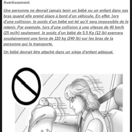
Avertissement
Une personne ne devrait jamais tenir un bébé ou un enfant dans ses
bras quand elle prend place à bord d'un véhicule. En effet, lors
d'une collision, le poids d'un bébé est tel qu'il sera impossible de le
retenir. Par exemple, lors d'une collision à une vitesse de 40 km/h
(25 mi/h) seulement, le poids d'un bébé de 5.5 Kg (12 lb) exercera
soudainement une force de 110 kg (240 lb) sur les bras de la
personne qui le transporte.
Un bébé devrait être attaché dans un siège d'enfant adéquat.