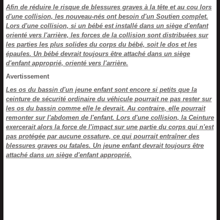
Afin de réduire le risque de blessures graves à la tête et au cou lors
d'une collision, les nouveau-nés ont besoin d'un Soutien complet.
Lors d'une collision, si un bébé est installé dans un siège d'enfant
orienté vers l'arrière, les forces de la collision sont distribuées sur
les parties les plus solides du corps du bébé, soit le dos et les
épaules. Un bébé devrait toujours être attaché dans un siège
d'enfant approprié, orienté vers l'arrière.
Avertissement
Les os du bassin d'un jeune enfant sont encore si petits que la
ceinture de sécurité ordinaire du véhicule pourrait ne pas rester sur
les os du bassin comme elle le devrait. Au contraire, elle pourrait
remonter sur l'abdomen de l'enfant. Lors d'une collision, la Ceinture
exercerait alors la force de l'impact sur une partie du corps qui n'est
pas protégée par aucune ossature, ce qui pourrait entraîner des
blessures graves ou fatales. Un jeune enfant devrait toujours être
attaché dans un siège d'enfant approprié.