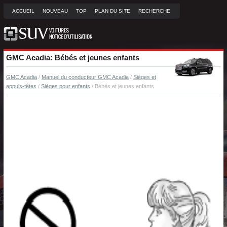
ACCUEIL
NOUVEAU
TOP
PLAN DU SITE
RECHERCHE
GMC Acadia: Bébés et jeunes enfants
GMC Acadia
/
Manuel du conducteur GMC Acadia
/
Sièges et
appuis-têtes
/
Sièges pour enfants
/ Bébés et jeunes enfants