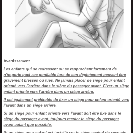
Avertissement
Les enfants qui se redressent ou se rapprochent fortement de
n'importe quel sac gonflable lors de son déploiement peuvent être
gravement blessés ou tués. Ne jamais placer de siège pour enfant
orienté vers l'arrière dans le siège du passager avant. Fixer un siège
enfant orienté vers l'arrière dans un siège arrière.
Il est également préférable de fixer un siège pour enfant orienté vers
l'avant dans un siège arrière.
Si un siège pour enfant orienté vers l'avant doit être fixé dans le
siège du passager avant, toujours reculer le siège du passager
avant autant que possible.
Si un siège pour enfant est installé sur le siège central de seconde