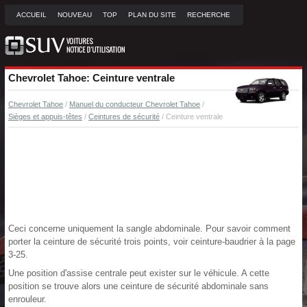
ACCUEIL
NOUVEAU
TOP
PLAN DU SITE
RECHERCHE
Chevrolet Tahoe: Ceinture ventrale
Chevrolet Tahoe
/
Manuel du conducteur Chevrolet Tahoe
/
Sièges et appuis-têtes
/
Ceintures de sécurité
/ Ceinture ventrale
Ceci concerne uniquement la sangle abdominale. Pour savoir comment
porter la ceinture de sécurité trois points, voir ceinture-baudrier à la page
3-25.
Une position d'assise centrale peut exister sur le véhicule. A cette
position se trouve alors une ceinture de sécurité abdominale sans
enrouleur.