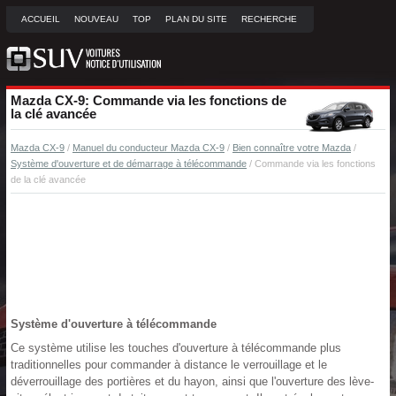
ACCUEIL
NOUVEAU
TOP
PLAN DU SITE
RECHERCHE
Mazda CX-9: Commande via les fonctions de
la clé avancée
Mazda CX-9
/
Manuel du conducteur Mazda CX-9
/
Bien connaître votre Mazda
/
Système d'ouverture et de démarrage à télécommande
/ Commande via les fonctions
de la clé avancée
Système d'ouverture à télécommande
Ce système utilise les touches d'ouverture à télécommande plus
traditionnelles pour commander à distance le verrouillage et le
déverrouillage des portières et du hayon, ainsi que l'ouverture des lève-