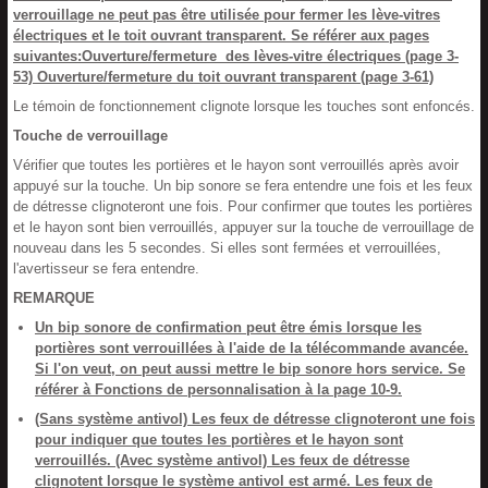
verrouillage ne peut pas être utilisée pour fermer les lève-vitres
électriques et le toit ouvrant transparent. Se référer aux pages
suivantes:Ouverture/fermeture des lèves-vitre électriques (page 3-
53) Ouverture/fermeture du toit ouvrant transparent (page 3-61)
Le témoin de fonctionnement clignote lorsque les touches sont enfoncés.
Touche de verrouillage
Vérifier que toutes les portières et le hayon sont verrouillés après avoir
appuyé sur la touche. Un bip sonore se fera entendre une fois et les feux
de détresse clignoteront une fois. Pour confirmer que toutes les portières
et le hayon sont bien verrouillés, appuyer sur la touche de verrouillage de
nouveau dans les 5 secondes. Si elles sont fermées et verrouillées,
l'avertisseur se fera entendre.
REMARQUE
Un bip sonore de confirmation peut être émis lorsque les
portières sont verrouillées à l'aide de la télécommande avancée.
Si l'on veut, on peut aussi mettre le bip sonore hors service. Se
référer à Fonctions de personnalisation à la page 10-9.
(Sans système antivol)
Les feux de détresse clignoteront une fois
pour indiquer que toutes les portières et le hayon sont
verrouillés. (Avec système antivol)
Les feux de détresse
clignotent lorsque le système antivol est armé. Les feux de