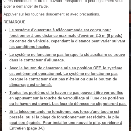
vitres électriques et du toit ouvrant transparent. Il peut également vous
aider à demander de l'aide.
Appuyer sur les touches doucement et avec précautions.
REMARQUE
Le système d'ouverture à télécommande est conçu pour
fonctionner à une distance maximale d'environ 2,5 m (8 pieds)
du centre du véhicule, cependant la distance peut varier suivant
les conditions locales.
Le système ne fonctionne pas lorsque la clé auxiliaire se trouve
dans le contacteur d'allumage.
Avec le bouton de démarrage mis en position OFF, le système
est entièrement opérationnel. Le système ne fonctionne pas
lorsque le contacteur n'est pas n
'éteint ou que le bouton de
démarrage est enfoncé.
Toutes les portières et le hayon ne pas peuvent être verrouillés
en appuyant sur la touche de verrouillage si l'une des portières
ou le hayon est ouvert. Les feux de détresse ne clignoteront pas.
Si la télécommande ne fonctionne pas lorsqu'une touche est
pressée, ou si la plage de fonctionnement est réduite, la pile
peut être épuisée. Pour installer une nouvelle pile, se référer à
Entretien (page 3-6).