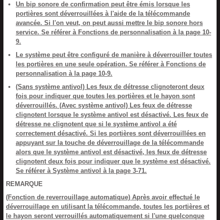
Un bip sonore de confirmation peut être émis lorsque les
portières sont déverrouillées à l'aide de la télécommande
avancée. Si l'on veut, on peut aussi mettre le bip sonore hors
service. Se référer à Fonctions de personnalisation à la page 10-
9.
Le système peut être configuré de manière à déverrouiller toutes
les portières en une seule opération. Se référer à Fonctions de
personnalisation à la page 10-9.
(Sans système antivol)
Les feux de détresse clignoteront deux
fois pour indiquer que toutes les portières et le hayon sont
déverrouillés. (Avec système antivol)
Les feux de détresse
clignotent lorsque le système antivol est désactivé. Les feux de
détresse ne clignotent que si le système antivol a été
correctement désactivé. Si les portières sont déverrouillées en
appuyant sur la touche de déverrouillage de la télécommande
alors que le système antivol est désactivé, les feux de détresse
clignotent deux fois pour indiquer que le système est désactivé.
Se référer à Système antivol à la page 3-71.
REMARQUE
(Fonction de reverrouillage automatique)
Après avoir effectué le
déverrouillage en utilisant la télécommande, toutes les portières et
le hayon seront verrouillés automatiquement si l'une quelconque