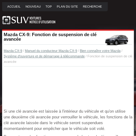
ACCUEIL
NOUVEAU
TOP
PLAN DU SITE
RECHERCHE
Mazda CX-9: Fonction de suspension de clé
avancée
Mazda CX-9
/
Manuel du conducteur Mazda CX-9
/
Bien connaître votre Mazda
/
Système d'ouverture et de démarrage à télécommande
/ Fonction de suspension de clé
avancée
Si une clé avancée est laissée à l'intérieur du véhicule et qu'on utilise
une deuxième clé avancée pour verrouiller le véhicule, les fonctions de la
clé avancée laissée dans le véhicule seront suspendues
momentanément pour empêcher que le véhicule soit volé.