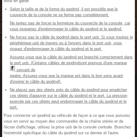
Mise en garde
Selon la taille et de la forme du ipodmd, il est possible que le
couvercle de la console ne se ferme pas complètement.
Ne tentez pas de forcer la fermeture du couvercle de la console, car
vous risqueriez d'endommager le câble du ipodmd et le ipodmd.
Ne forcez pas le câble du ipodmd dans le port usb. Si vous insérez le
périphérique usb de travers ou à l'envers dans le port usb, vous
risquez d'endommager le câble du ipodmd et le port.
Assurez-vous que le câble du ipodmd est branché correctement dans
le port usb. (Certains câbles de ipodmdsont pourvus d'une marque
servant de
repère. Assurez-vous que la marque est dans le bon sens avant
d'insérer le câble du ipodmd).
Ne placez pas des objets près du câble du ipodmd pour empêcher
ces objets d'appuyer sur le câble du ipodmd et le port. La pression
exercée par ces objets peut endommager le câble du ipodmd et le
port.
Pour connecter un ipodmd au véhicule de façon à ce que vous puissiez
vous en servir au moyen des commandes de la chaîne stéréo et de
l'écran d'affichage, utilisez la prise usb de la console centrale. Branchez
l'extrémité spécifique du câble du ipodmd sur ce dernier et l'autre