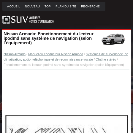
ACCUEIL
NOUVEAU
TOP
PLAN DU SITE
RECHERCHE
Nissan Armada: Fonctionnement du lecteur
ipodmd sans système de navigation (selon
l'équipement)
Nissan Armada
/
Manuel du conducteur Nissan Armada
/
Systèmes de surveillance, de
climatisation, audio, téléphonique et de reconnaissance vocale
/
Chaîne stéréo
/
Fonctionnement du lecteur ipodmd sans système de navigation (selon l'équipement)