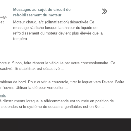
Messages au sujet du circuit de
refroidissement du moteur
sage
est
Moteur chaud, a/c (climatisation) désactivée Ce
..
message s'affiche lorsque la chaleur du liquide de
refroidissement du moteur devient plus élevée que la
tempéra ...
eur. Sinon, faire réparer le véhicule par votre concessionnaire. Ce
activé. Si stabilitrak est désactivé ...
bleau de bord. Pour ouvrir le couvercle, tirer le loquet vers l'avant. Boîte
ouvrir. Utiliser la clé pour verrouiller ...
ents
é d'instruments lorsque la télécommande est tournée en position de
on 6 secondes si le système de coussins gonflables est en &e ...