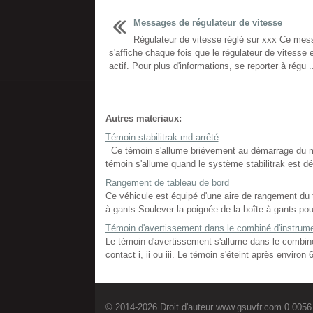
Messages de régulateur de vitesse
Régulateur de vitesse réglé sur xxx Ce mes
s'affiche chaque fois que le régulateur de vitesse 
actif. Pour plus d'informations, se reporter à régu .
Autres materiaux:
Témoin stabilitrak md arrêté
Ce témoin s'allume brièvement au démarrage du mot
témoin s'allume quand le système stabilitrak est dés
Rangement de tableau de bord
Ce véhicule est équipé d'une aire de rangement du ta
à gants Soulever la poignée de la boîte à gants pour l'
Témoin d'avertissement dans le combiné d'instrum
Le témoin d'avertissement s'allume dans le combin
contact i, ii ou iii. Le témoin s'éteint après envir
© 2014-2026 Droit d'auteur www.gsuvfr.com 0.0056