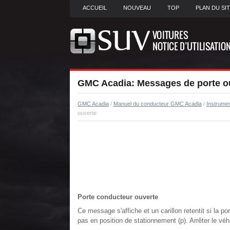
ACCUEIL
NOUVEAU
TOP
PLAN DU SI
GMC Acadia: Messages de porte o
GMC Acadia
/
Manuel du conducteur GMC Acadia
/
Instrume
ouverte
Porte conducteur ouverte
Ce message s'affiche et un carillon retentit si la p
pas en position de stationnement (p). Arrêter le véhi