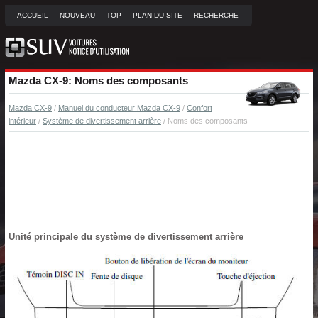
ACCUEIL
NOUVEAU
TOP
PLAN DU SITE
RECHERCHE
Mazda CX-9: Noms des composants
Mazda CX-9
/
Manuel du conducteur Mazda CX-9
/
Confort
intérieur
/
Système de divertissement arrière
/ Noms des composants
Unité principale du système de divertissement arrière