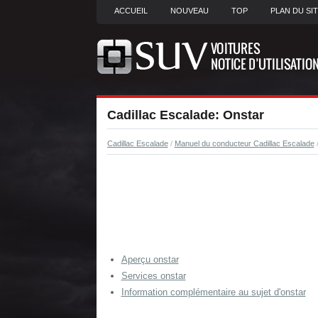
ACCUEIL
NOUVEAU
TOP
PLAN DU SI
Cadillac Escalade: Onstar
Cadillac Escalade
/
Manuel du conducteur Cadillac Escalade
/
Aperçu onstar
Services onstar
Information complémentaire au sujet d'onstar