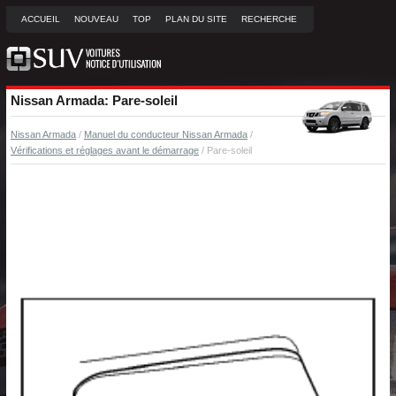
ACCUEIL
NOUVEAU
TOP
PLAN DU SITE
RECHERCHE
Nissan Armada: Pare-soleil
Nissan Armada
/
Manuel du conducteur Nissan Armada
/
Vérifications et réglages avant le démarrage
/ Pare-soleil