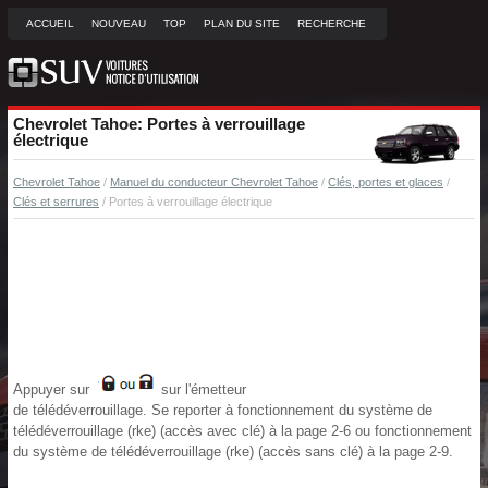
ACCUEIL
NOUVEAU
TOP
PLAN DU SITE
RECHERCHE
Chevrolet Tahoe: Portes à verrouillage
électrique
Chevrolet Tahoe
/
Manuel du conducteur Chevrolet Tahoe
/
Clés, portes et glaces
/
Clés et serrures
/ Portes à verrouillage électrique
Appuyer sur
sur l'émetteur
de télédéverrouillage. Se reporter à fonctionnement du système de
télédéverrouillage (rke) (accès avec clé) à la page 2-6 ou fonctionnement
du système de télédéverrouillage (rke) (accès sans clé) à la page 2-9.