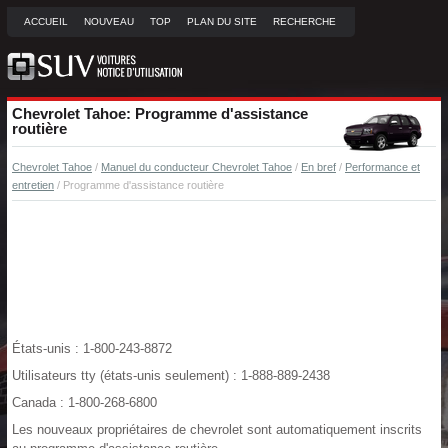
ACCUEIL
NOUVEAU
TOP
PLAN DU SITE
RECHERCHE
Chevrolet Tahoe: Programme d'assistance
routière
Chevrolet Tahoe
/
Manuel du conducteur Chevrolet Tahoe
/
En bref
/
Performance et
entretien
/ Programme d'assistance routière
États-unis : 1-800-243-8872
Utilisateurs tty (états-unis seulement) : 1-888-889-2438
Canada : 1-800-268-6800
Les nouveaux propriétaires de chevrolet sont automatiquement inscrits