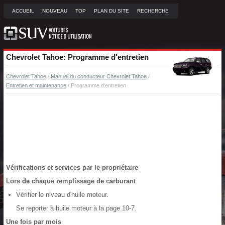
ACCUEIL
NOUVEAU
TOP
PLAN DU SITE
RECHERCHE
Chevrolet Tahoe: Programme d'entretien
Chevrolet Tahoe
/
Manuel du conducteur Chevrolet Tahoe
/
Entretien et maintenance
/ Programme d'entretien
Vérifications et services par le propriétaire
Lors de chaque remplissage de carburant
Vérifier le niveau d'huile moteur.
Se reporter à huile moteur à la page 10-7.
Une fois par mois