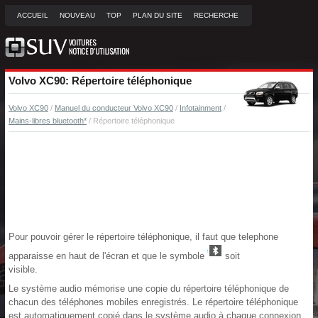
ACCUEIL
NOUVEAU
TOP
PLAN DU SITE
RECHERCHE
Volvo XC90: Répertoire téléphonique
Volvo XC90
/
Manuel du conducteur Volvo XC90
/
Infotainment
/
Mains-libres bluetooth*
/ Répertoire téléphonique
Pour pouvoir gérer le répertoire téléphonique, il faut que telephone
apparaisse en haut de l'écran et que le symbole
soit
visible.
Le système audio mémorise une copie du répertoire téléphonique de
chacun des téléphones mobiles enregistrés. Le répertoire téléphonique
est automatiquement copié dans le système audio à chaque connexion.