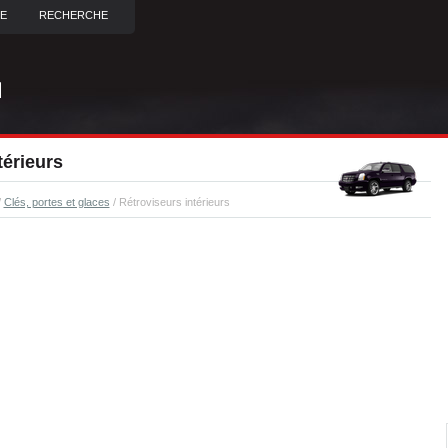
TE
RECHERCHE
térieurs
/
Clés, portes et glaces
/ Rétroviseurs intérieurs