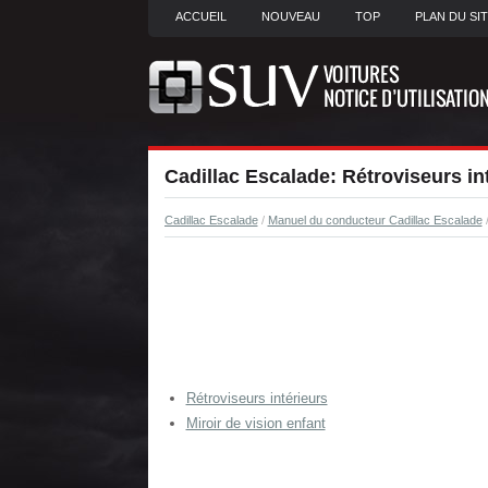
ACCUEIL
NOUVEAU
TOP
PLAN DU SI
Cadillac Escalade: Rétroviseurs in
Cadillac Escalade
/
Manuel du conducteur Cadillac Escalade
Rétroviseurs intérieurs
Miroir de vision enfant