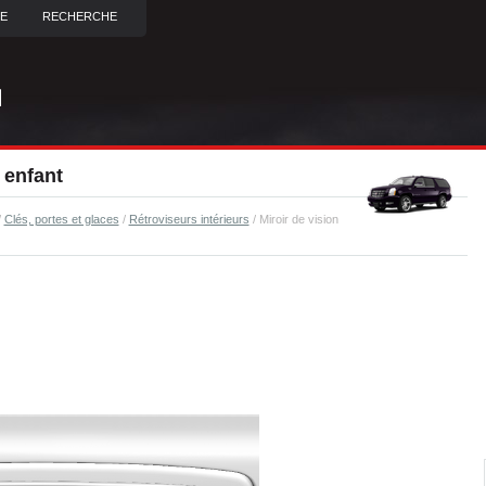
TE
RECHERCHE
 enfant
/
Clés, portes et glaces
/
Rétroviseurs intérieurs
/ Miroir de vision