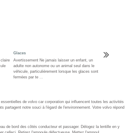
Glaces
claire
Avertissement Ne jamais laisser un enfant, un
cule
adulte non autonome ou un animal seul dans le
véhicule, particulièrement lorsque les glaces sont
fermées par te ...
essentielles de volvo car corporation qui influencent toutes les activités
s partagent notre souci à l'égard de l'environnement. Votre volvo répond
au de bord des côtés conducteur et passager. Délogez la lentille en y
er celleci. Retirez l'ampoule défectueuse. Mettez l'ampoul ...