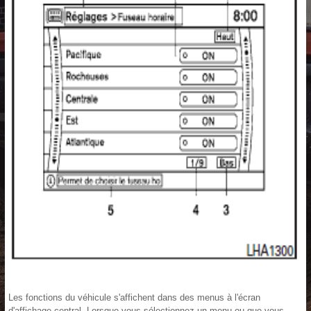
Les fonctions du véhicule s'affichent dans des menus à l'écran
d'affichage central. Lorsque vous sélectionnez un menu ou que vous