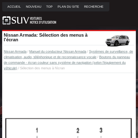
ACCUEIL
NOUVEAU
TOP
PLAN DU SITE
RECHERCHE
Nissan Armada: Sélection des menus à
l'écran
Nissan Armada
/
Manuel du conducteur Nissan Armada
/
Systèmes de surveillance, de
climatisation, audio, téléphonique et de reconnaissance vocale
/
Boutons du panneau
de commande - écran couleur sans système de navigation (selon l'équipement du
véhicule)
/ Sélection des menus à l'écran