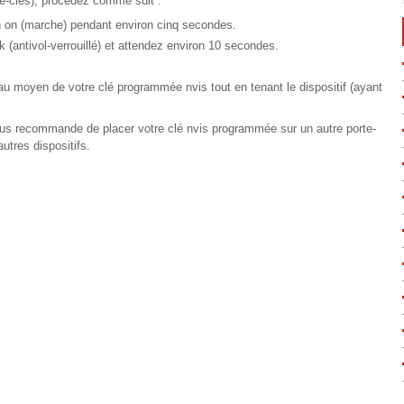
e-clés), procédez comme suit :
n on (marche) pendant environ cinq secondes.
ck (antivol-verrouillé) et attendez environ 10 secondes.
u moyen de votre clé programmée nvis tout en tenant le dispositif (ayant
ous recommande de placer votre clé nvis programmée sur un autre porte-
autres dispositifs.