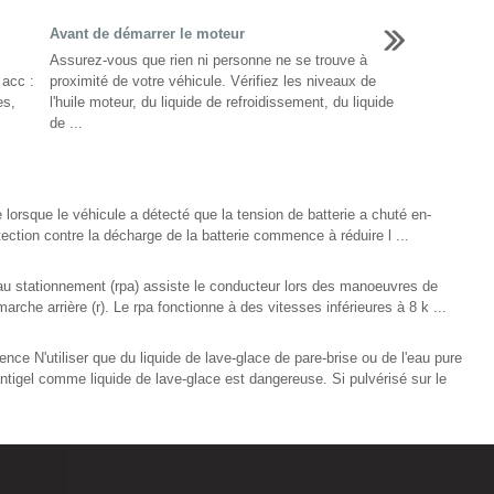
Avant de démarrer le moteur
Assurez-vous que rien ni personne ne se trouve à
 acc :
proximité de votre véhicule. Vérifiez les niveaux de
es,
l'huile moteur, du liquide de refroidissement, du liquide
de ...
lorsque le véhicule a détecté que la tension de batterie a chuté en-
ction contre la décharge de la batterie commence à réduire l ...
e au stationnement (rpa) assiste le conducteur lors des manoeuvres de
arche arrière (r). Le rpa fonctionne à des vitesses inférieures à 8 k ...
ence N'utiliser que du liquide de lave-glace de pare-brise ou de l'eau pure
e antigel comme liquide de lave-glace est dangereuse. Si pulvérisé sur le