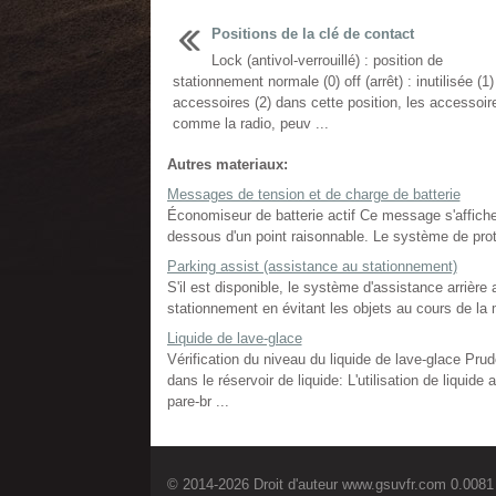
Positions de la clé de contact
Lock (antivol-verrouillé) : position de
stationnement normale (0) off (arrêt) : inutilisée (1)
accessoires (2) dans cette position, les accessoir
comme la radio, peuv ...
Autres materiaux:
Messages de tension et de charge de batterie
Économiseur de batterie actif Ce message s'affiche 
dessous d'un point raisonnable. Le système de prote
Parking assist (assistance au stationnement)
S'il est disponible, le système d'assistance arrièr
stationnement en évitant les objets au cours de la m
Liquide de lave-glace
Vérification du niveau du liquide de lave-glace Prud
dans le réservoir de liquide: L'utilisation de liquid
pare-br ...
© 2014-2026 Droit d'auteur www.gsuvfr.com 0.0081