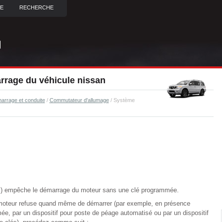
TE
RECHERCHE
rage du véhicule nissan
arrage et conduite
/
Commutateur d'allumage
/ Système
is) empêche le démarrage du moteur sans une clé programmée.
e moteur refuse quand même de démarrer (par exemple, en présence
ée, par un dispositif pour poste de péage automatisé ou par un dispositif