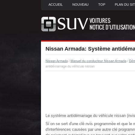
ACCUEIL
NOUVEAU
TOP
PLAN DU SI
Nissan Armada: Système antidémar
Nissan Armada
/
Manuel du conducteur Nissan Armada
/
Dém
antidémarrage du véhicule nissan
Le système antidémarrage du véhicule nissan (nv
Si on se sert d'une clé nvis programmée et que l
d'interférences causées par une autre clé programm